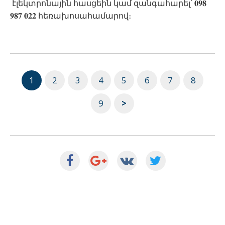
էլեկտրոնային հասցեին կամ զանգահարել՝
𝟎𝟗𝟖
𝟗𝟖𝟕
𝟎𝟐𝟐
հեռախոսահամարով։
1
2
3
4
5
6
7
8
9
>