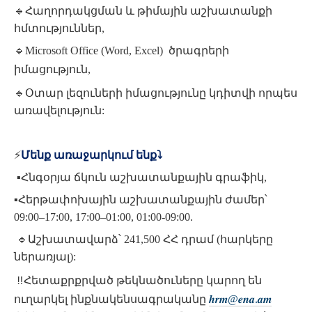
🔹
Հաղորդակցման և թիմային աշխատանքի
հմտություններ,
🔹
Microsoft Office (Word, Excel)
ծրագրերի
իմացություն
,
🔹
Օտար լեզուների իմացությունը կդիտվի որպես
առավելություն:
⚡️
Մենք առաջարկում ենք
⤵️
▪️Հնգօրյա ճկուն աշխատանքային գրաֆիկ,
▪️Հերթափոխային աշխատանքային ժամեր՝
09:00–17:00, 17:00–01:00, 01:00-09:00.
🔹
Աշխատավարձ՝ 241,500 ՀՀ դրամ (հարկերը
ներառյալ):
Հետաքրքրված
թեկնածուները
կարող
են
‼️
ուղարկել
ինքնակենսագրականը
𝒉𝒓𝒎
@
𝒆𝒏𝒂
.
𝒂𝒎