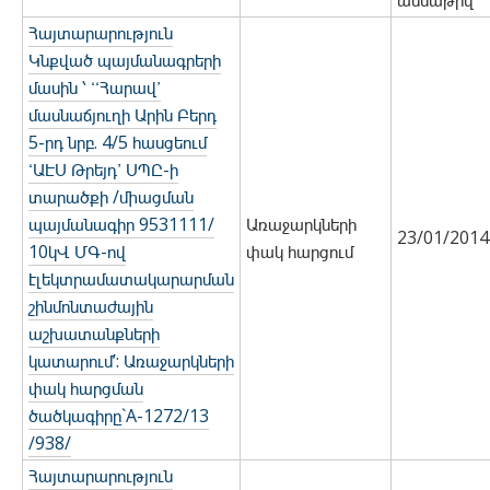
ամսաթիվ
Հայտարարություն
Կնքված պայմանագրերի
մասին ՝ ՙՙՀարավ՚
մասնաճյուղի Արին Բերդ
5-րդ նրբ. 4/5 հասցեում
ՙԱԷՍ Թրեյդ՚ ՍՊԸ-ի
տարածքի /միացման
պայմանագիր 9531111/
Առաջարկների
23/01/2014
10կՎ ՄԳ-ով
փակ հարցում
էլեկտրամատակարարման
շինմոնտաժային
աշխատանքների
կատարում’: Առաջարկների
փակ հարցման
ծածկագիրը`A-1272/13
/938/
Հայտարարություն