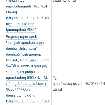
Գրիգորյանի
փակ հարցում
առանձնատան 10/0,4կՎ
ՕԳ-ով
էլեկտրամատակարարման
աշխատանքների
կատարման /936/
Հայտարարություն
Կնքված պայմանագրի
մասին ՙԱրևմուտք՚
մասնաճյուղի քաղաք
Երևան, Արտաշիսյան փող.
94/38 հասցեում գտնվող,
Վ. Թադևոսյանին
պատկանող 630կՎԱ ԼՏԵ
Ոչ
/միացման պայմանագիր`
կանոնակարգված
16/01/2014
9636111/ 6կՎ
գնում
մալուխային գծով
էլեկտրամատակարարման