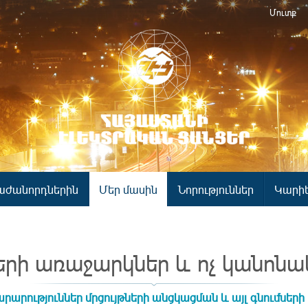
Մուտք
աժանորդներին
Մեր մասին
Նորություններ
Կարի
երի առաջարկներ և ոչ կանոնա
րարություններ մրցույթների անցկացման և այլ գնումների