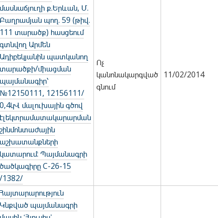
մասնաճյուղի ք.Երևան, Մ.
Բաղրամյան պող. 59 (թիվ.
111 տարածք) հասցեում
գտնվող Արմեն
Ադիբեկյանին պատկանող
Ոչ
տարածքի/միացման
կանոնակարգված
11/02/2014
պայմանագիր՝
գնում
№12150111, 12156111/
0,4կՎ մալուխային գծով
էլեկտրամատակարարման
շինմոնտաժային
աշխատանքների
կատարում: Պայմանագրի
ծածկագիրը C-26-15
/1382/
Հայտարարություն
Կնքված պայմանագրի
մասին ՙՀյուսիս՚