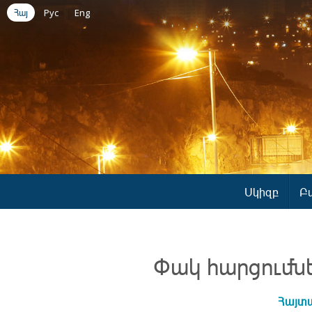
Հայ
Рус
Eng
Սկիզբ
Բ
Փակ հարցումն
Հայտա