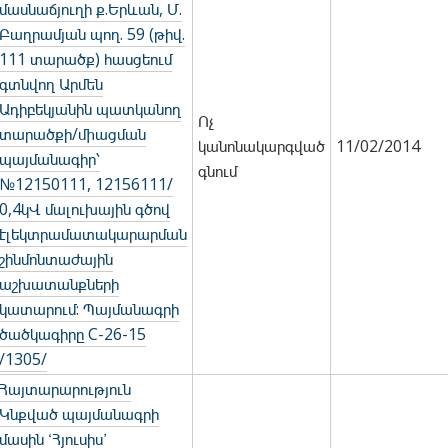
մասնաճյուղի ք.Երևան, Մ.
Բաղրամյան պող. 59 (թիվ.
111 տարածք) հասցեում
գտնվող Արմեն
Ադիբեկյանին պատկանող
Ոչ
տարածքի/միացման
կանոնակարգված
11/02/2014
պայմանագիր՝
գնում
№12150111, 12156111/
0,4կՎ մալուխային գծով
էլեկտրամատակարարման
շինմոնտաժային
աշխատանքների
կատարում: Պայմանագրի
ծածկագիրը C-26-15
/1305/
Հայտարարություն
Կնքված պայմանագրի
մասին ՙՀյուսիս՚