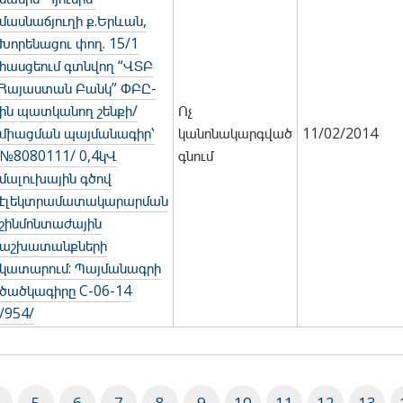
մասնաճյուղի ք.Երևան,
Խորենացու փող. 15/1
հասցեում գտնվող “ՎՏԲ
Հայաստան Բանկ” ՓԲԸ-
ին պատկանող շենքի/
Ոչ
միացման պայմանագիր՝
կանոնակարգված
11/02/2014
№8080111/ 0,4կՎ
գնում
մալուխային գծով
էլեկտրամատակարարման
շինմոնտաժային
աշխատանքների
կատարում: Պայմանագրի
ծածկագիրը C-06-14
/954/
5
6
7
8
9
10
11
12
13