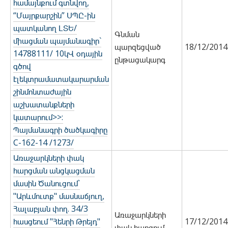
համայնքում գտնվող,
“Մայրքարշին” ՍՊԸ-ին
պատկանող ԼՏԵ/
Գնման
միացման պայմանագիր`
պարզեցված
18/12/2014
14788111/ 10կՎ օդային
ընթացակարգ
գծով
էլեկտրամատակարարման
շինմոնտաժային
աշխատանքների
կատարում>>:
Պայմանագրի ծածկագիրը
С-162-14 /1273/
Առաջարկների փակ
հարցման անցկացման
մասին Ծանուցում`
"Արևմուտք" մասնաճյուղ,
Հալաբյան փող. 34/3
Առաջարկների
հասցեում "Հենրի Թրեյդ"
17/12/2014
փակ հարցում