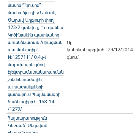
մասին “Հյուսիս”
մասնաճյուղի ք.Երևան,
Ծարավ Աղբյուրի փող.
123/2 գտնվող, Ռուզաննա
Կոծինյանին պատկանող
առանձնատան /միացման
Ոչ
պայմանագիր՝
կանոնակարգված
29/12/2014
№1257111/ 0.4կՎ
գնում
մալուխային գծով
էլեկտրամատակարարման
շինմոնտաժային
աշխատանքների
կատարում Պայմանագրի
ծածկագիրը C-168-14
/1279/
Հայտարարություն
Կնքված՝ Սեղմված
բնական գազի