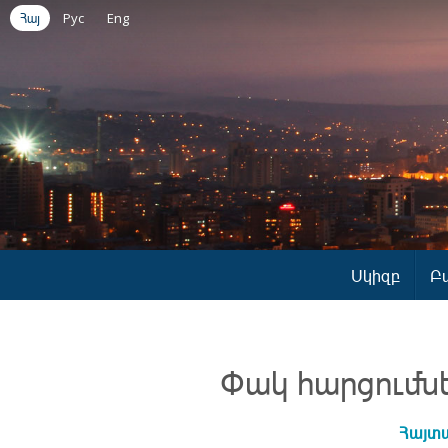
Հայ
Рус
Eng
Սկիզբ
Բ
Փակ հարցումն
Հայտա