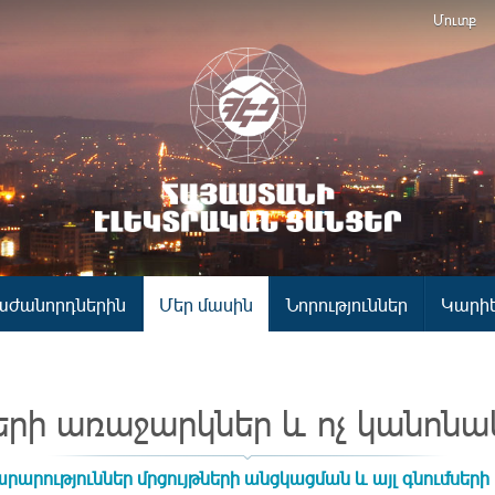
Մուտք
աժանորդներին
Մեր մասին
Նորություններ
Կարի
երի առաջարկներ և ոչ կանոնա
րարություններ մրցույթների անցկացման և այլ գնումների