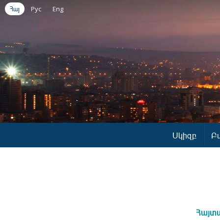
Հայ
Рус
Eng
Սկիզբ
Բ
Հայտա