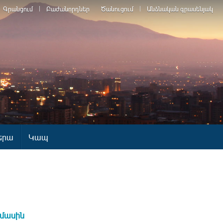
Գրանցում
Բաժանորդներ
Ծանուցում
Անձնական գրասենյակ
երա
Կապ
 մասին