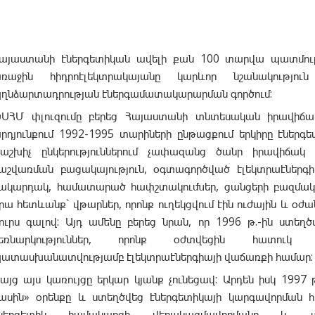
այաստանի էներգետիկան ավելի քան 100 տարվա պատմությո
ռաջին հիդրոէլեկտրակայանը կարևոր նշանակություն
ղնձարտադրության էներգամատակարարման գործում:
ՍՀՄ փլուզումը բերեց Հայաստանի տնտեսական իրավիճակ
րդյունքում 1992-1995 տարիների ընթացքում երկիրը էներգ
աշխիչ ընկերություններում չափազանց ծանր իրավիճակ 
աշվառման բացակայություն, օգտագործված էլեկտրաէներգի
ակարդակ, համատարած հափշտակումներ, ցանցերի բազմակի 
րա հետևանք` վթարներ, որոնք ուղեկցվում էին ուժային և օժ
ուրս գալով: Այդ ամենը բերեց նրան, որ 1996 թ.-ին ստե
եռնարկություններ, որոնք օժտվեցին հատուկ 
ատասխանատվությամբ էլեկտրաէներգիայի վաճառքի համար:
այց այս կառույցը երկար կյանք չունեցավ: Արդեն իսկ 1997 
ասին» օրենքը և ստեղծվեց էներգետիկայի կարգավորման հ
էներգետիկ համակարգի վերակազմավորմանը և առ