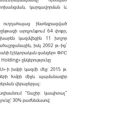
փոխանցման, կարգավորման և
 ուղղահայաց ինտեգրացված
ընթացի արդյունքում 64 փոքր,
փոխարեն կազմվեցին 11 խոշոր
ծաշրջանային, իսկ 2002 թ.-ից`
տանի էլեկտրական ցանցեր» ՓԲԸ
olding» ընկերությունը:
»-ի խմբի կազմի մեջ: 2015 թ.
ւնների Խմբի միջև պայմանագիր
երման վերաբերյալ:
դիսանում ՛՛Տաշիր կապիտալ՛՛
ունը՝ 30% բաժնեմասով: