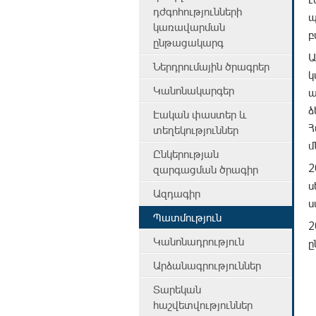
դժգոհությունների
պ
կառավարման
բ
ընթացակարգ
Ա
Ներդրումային ծրագրեր
կ
Կանոնակարգեր
ա
ձ
Էական փաստեր և
Հ
տեղեկություններ
մ
Ընկերության
2
զարգացման ծրագիր
ս
Ազդագիր
ս
Պատմություն
2
Կանոնադրություն
ը
Արձանագրություններ
Տարեկան
հաշվետվություններ