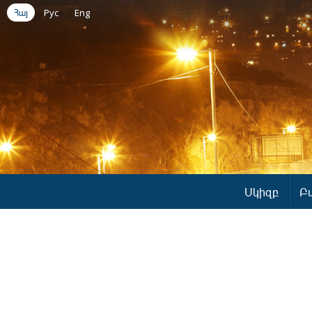
Հայ
Рус
Eng
Սկիզբ
Բ