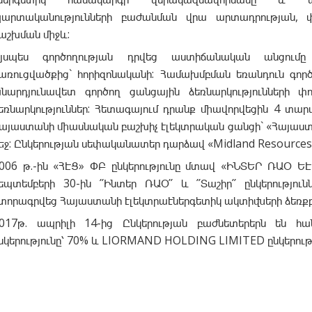
արտականությունների բաժանման վրա արտադրության, 
աշխման միջև:
յսպես գործողության դրվեց աստիճանական անցումը
առուցվածքից` հորիզոնականի: Համախմբման եռանդուն գործ
նարդյունավետ գործող ցանցային ձեռնարկությունների 
եռնարկություններ: Հետագայում դրանք միավորվեցին 4 տարա
այաստանի միասնական բաշխիչ էլեկտրական ցանցի` «Հայաս
եջ: Ընկերության սեփականատեր դարձավ «Midland Resources H
006 թ.-ին «ՀԷՑ» ՓԲ ընկերությունը մտավ «ԻՆՏԵՐ ՌԱՕ ԵԷՍ
եպտեմբերի 30-ին ՛՛Ինտեր ՌԱՕ՛՛ և ՛՛Տաշիր՛՛ ընկերությո
տորագրվեց Հայաստանի էլեկտրաէներգետիկ ակտիվների ձեռքբ
017թ. ապրիլի 14-ից Ընկերության բաժնետերերն են հան
նկերությունը՝ 70% և LIORMAND HOLDING LIMITED ընկերությ