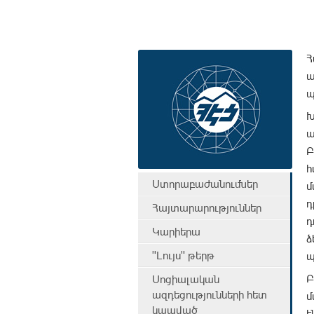
Հ
ա
պ
Խ
ա
Բ
հ
Ստորաբաժանումներ
մ
դ
Հայտարարություններ
դ
Կարիերա
ձ
"Լույս" թերթ
պ
Բ
Սոցիալական
ազդեցությունների հետ
մ
կապված